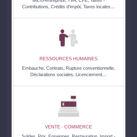
Micro-entreprise,
TVA,
CFE,
Taxes -
Contributions,
Crédits d’impôt,
Taxes locales…
RESSOURCES HUMAINES
Embauche,
Contrats,
Rupture conventionnelle,
Déclarations sociales,
Licenciement…
VENTE - COMMERCE
Soldes,
Prix,
Enseignes,
Restauration,
Import -