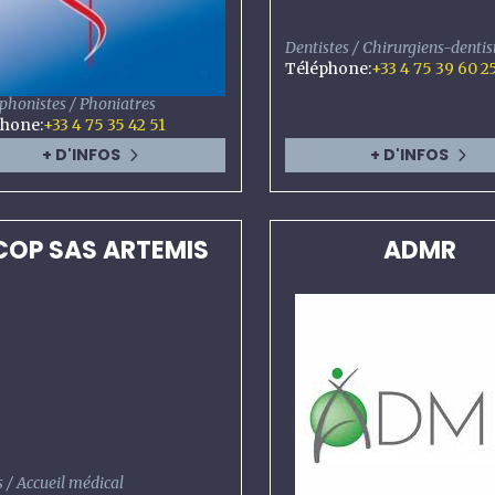
Dentistes / Chirurgiens-dentis
Téléphone
:
+33 4 75 39 60 2
phonistes / Phoniatres
phone
:
+33 4 75 35 42 51
+ D'INFOS
+ D'INFOS
COP SAS ARTEMIS
ADMR
 / Accueil médical