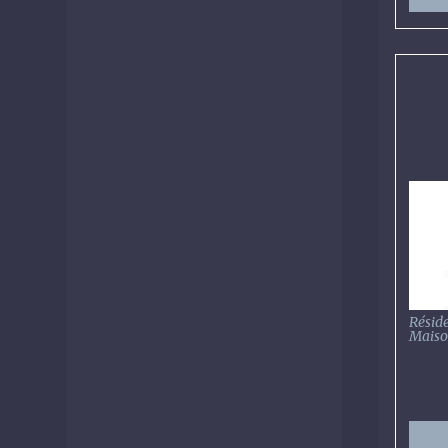
Résid
Maiso