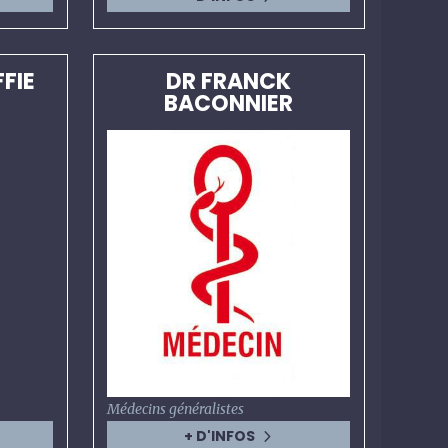
FIE
DR FRANCK
BACONNIER
7
Médecins généralistes
+ D'INFOS