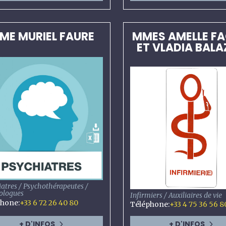
ME MURIEL FAURE
MMES AMELLE FA
ET VLADIA BAL
iatres / Psychothérapeutes /
ologues
Infirmiers / Auxiliaires de vie
phone
:
+33 6 72 26 40 80
Téléphone
:
+33 4 75 36 56 8
+ D'INFOS
+ D'INFOS