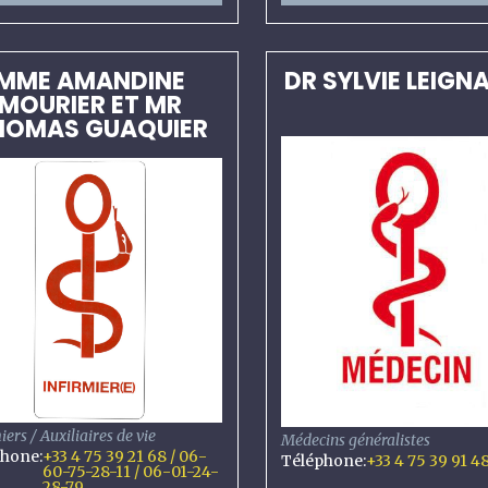
MME AMANDINE
DR SYLVIE LEIGN
MOURIER ET MR
HOMAS GUAQUIER
iers / Auxiliaires de vie
Médecins généralistes
phone
:
+33 4 75 39 21 68 / 06-
Téléphone
:
+33 4 75 39 91 4
60-75-28-11 / 06-01-24-
28-79