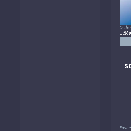
Ortho
Télé
S
Foyers