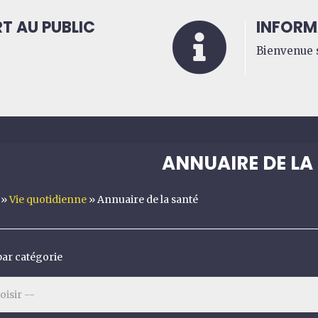
T AU PUBLIC
INFORM

Bienvenue s
ANNUAIRE DE LA
»
Vie quotidienne
»
Annuaire de la santé
 par catégorie