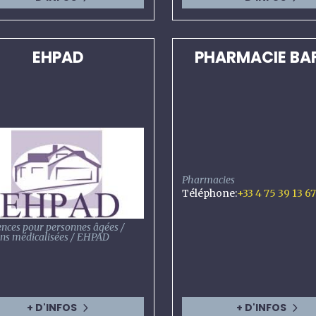
EHPAD
PHARMACIE BAF
Pharmacies
Téléphone
:
+33 4 75 39 13 6
ences pour personnes âgées /
ns médicalisées / EHPAD
+ D'INFOS
+ D'INFOS