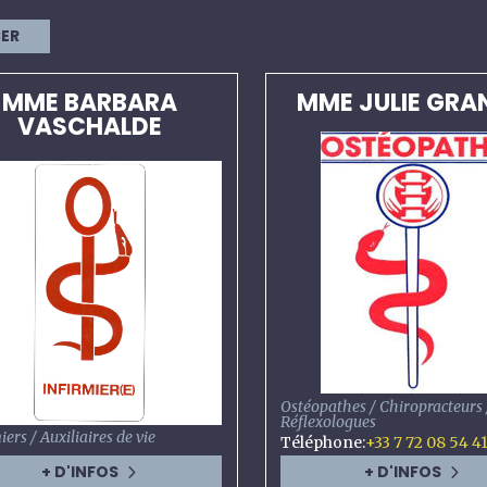
CER
MME BARBARA
MME JULIE GRA
VASCHALDE
Ostéopathes / Chiropracteurs 
Réflexologues
iers / Auxiliaires de vie
Téléphone
:
+33 7 72 08 54 4
+ D'INFOS
+ D'INFOS