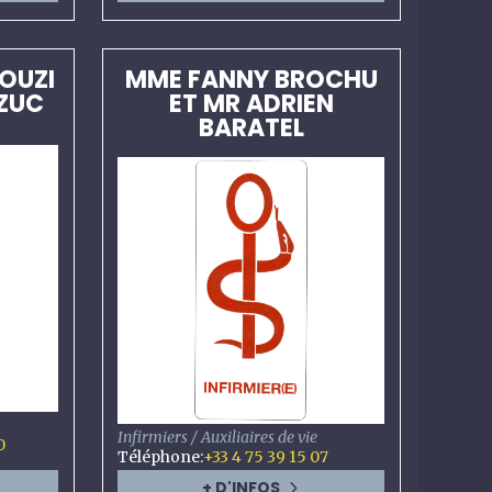
OUZI
MME FANNY BROCHU
AZUC
ET MR ADRIEN
BARATEL
Infirmiers / Auxiliaires de vie
0
Téléphone
:
+33 4 75 39 15 07
+ D'INFOS