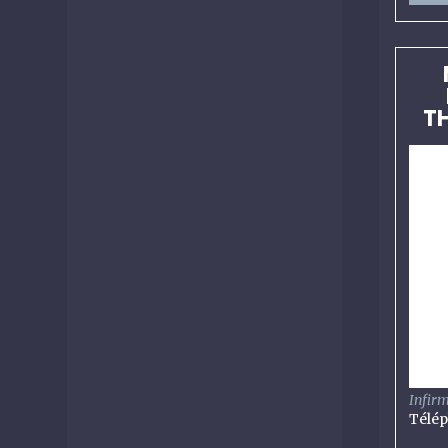
T
Infirm
Télé