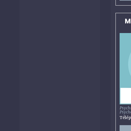
M
Psych
Psych
Télé