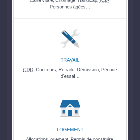
Carte vitale,
Chômage,
Handicap,
RSA
,
Personnes âgées…
TRAVAIL
CDD
,
Concours,
Retraite,
Démission,
Période
d'essai…
LOGEMENT
Allocations logement,
Permis de construire,