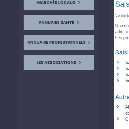
Sais
MARCHÉS LOCAUX
Vérifié 
ANNUAIRE SANTÉ
Une sai
adminis
Les pro
ANNUAIRE PROFESSIONNELS
Saisi
LES ASSOCIATIONS
Sa
S
Sa
So
Autr
Ai
d
Ca