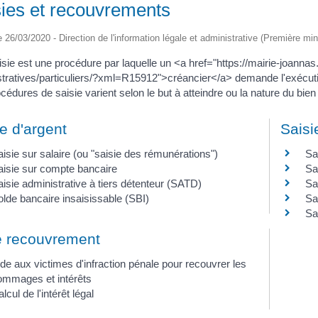
ies et recouvrements
le 26/03/2020 - Direction de l'information légale et administrative (Première min
sie est une procédure par laquelle un <a href="https://mairie-joannas
tratives/particuliers/?xml=R15912">créancier</a> demande l'exécutio
cédures de saisie varient selon le but à atteindre ou la nature du bien 
e d'argent
Saisi
isie sur salaire (ou "saisie des rémunérations")
Sa
aisie sur compte bancaire
Sa
isie administrative à tiers détenteur (SATD)
Sa
lde bancaire insaisissable (SBI)
Sa
Sa
e recouvrement
de aux victimes d'infraction pénale pour recouvrer les
ommages et intérêts
lcul de l'intérêt légal