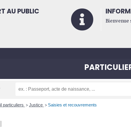
T AU PUBLIC
INFORM

Bienvenue s
PARTICULIE
l particuliers
Justice
Saisies et recouvrements
>
>