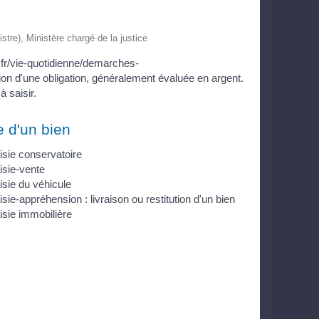
istre), Ministère chargé de la justice
.fr/vie-quotidienne/demarches-
n d'une obligation, généralement évaluée en argent.
à saisir.
e d'un bien
isie conservatoire
isie-vente
isie du véhicule
isie-appréhension : livraison ou restitution d'un bien
isie immobilière