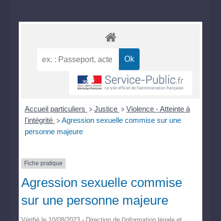
Accueil particuliers
Justice
Violence - Atteinte à
>
>
l'intégrité
Agression sexuelle commise sur une
>
personne majeure
Fiche pratique
Agression sexuelle commise
sur une personne majeure
Vérifié le 10/08/2023 - Direction de l'information légale et