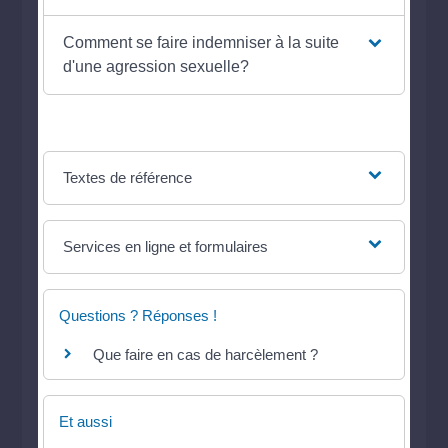
Comment se faire indemniser à la suite
d'une agression sexuelle?
Textes de référence
Services en ligne et formulaires
Questions ? Réponses !
Que faire en cas de harcèlement ?
Et aussi