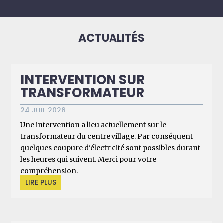
ACTUALITÉS
INTERVENTION SUR
TRANSFORMATEUR
24 JUIL 2026
Une intervention a lieu actuellement sur le
transformateur du centre village. Par conséquent
quelques coupure d'électricité sont possibles durant
les heures qui suivent. Merci pour votre
compréhension.
LIRE PLUS