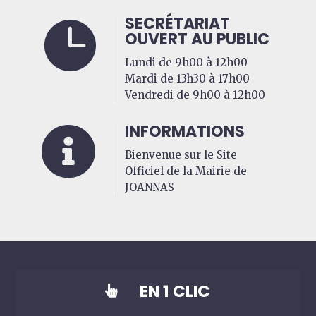
SECRÉTARIAT

OUVERT AU PUBLIC
Lundi de 9h00 à 12h00
Mardi de 13h30 à 17h00
Vendredi de 9h00 à 12h00
INFORMATIONS

Bienvenue sur le Site
Officiel de la Mairie de
JOANNAS
EN 1 CLIC
