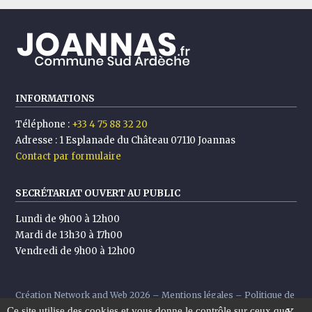
INFORMATIONS
Téléphone :
+33 4 75 88 32 20
Adresse :
1 Esplanade du Château 07110 Joannas
Contact par formulaire
SECRÉTARIAT OUVERT AU PUBLIC
Lundi de 9h00 à 12h00
Mardi de 13h30 à 17h00
Vendredi de 9h00 à 12h00
Création
Network and Web
2026 –
Mentions légales
–
Politique de
Ce site utilise des cookies et vous donne le contrôle sur ceux que
confidentialité