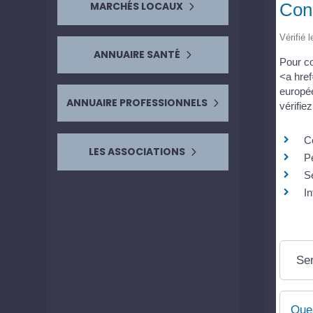
Cond
MARCHÉS LOCAUX
Vérifié 
ANNUAIRE SANTÉ
Pour co
<a href
europée
ANNUAIRE PROFESSIONNELS
vérifie
C
LES ASSOCIATIONS
Pe
Sé
In
Ser
Que