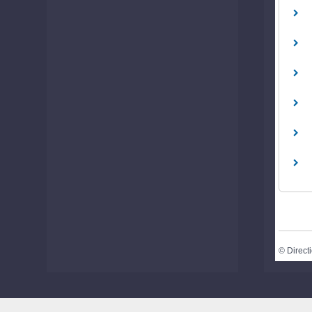
©
Directi