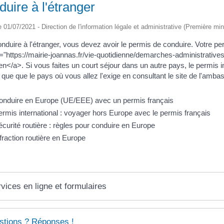
uire à l'étranger
le 01/07/2021 - Direction de l'information légale et administrative (Première min
nduire à l'étranger, vous devez avoir le permis de conduire. Votre pe
="https://mairie-joannas.fr/vie-quotidienne/demarches-administrat
n</a>. Si vous faites un court séjour dans un autre pays, le permis i
z que que le pays où vous allez l'exige en consultant le site de l'amb
onduire en Europe (UE/EEE) avec un permis français
rmis international : voyager hors Europe avec le permis français
curité routière : règles pour conduire en Europe
fraction routière en Europe
vices en ligne et formulaires
stions ? Réponses !