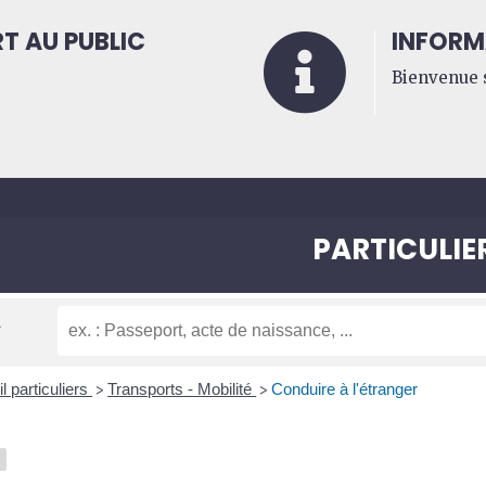
T AU PUBLIC
INFORM

Bienvenue s
PARTICULIE
l particuliers
Transports - Mobilité
Conduire à l'étranger
>
>