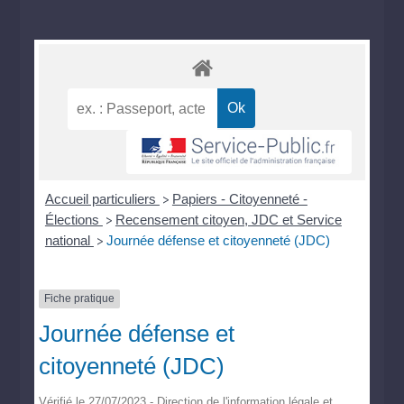
Accueil particuliers
Papiers - Citoyenneté -
>
Élections
Recensement citoyen, JDC et Service
>
national
Journée défense et citoyenneté (JDC)
>
Fiche pratique
Journée défense et
citoyenneté (JDC)
Vérifié le 27/07/2023 - Direction de l'information légale et