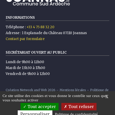
INFORMATIONS
Téléphone :
+33 4 75 88 32 20
Adresse :
1 Esplanade du Château 07110 Joannas
Contact par formulaire
SECRÉTARIAT OUVERT AU PUBLIC
Lundi de 9h00 à 12h00
Mardi de 13h30 à 17h00
Vendredi de 9h00 à 12h00
Création
Network and Web
2026 –
Mentions légales
–
Politique de
Ce site utilise des cookies et vous donne le contrôle sur ceux que
confidentialité
X
vous souhaitez activer
Tout accepter
Tout refuser
Personnaliser
Politique de confidentialité
Suivre