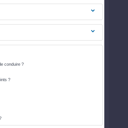
de conduire ?
ints ?
?