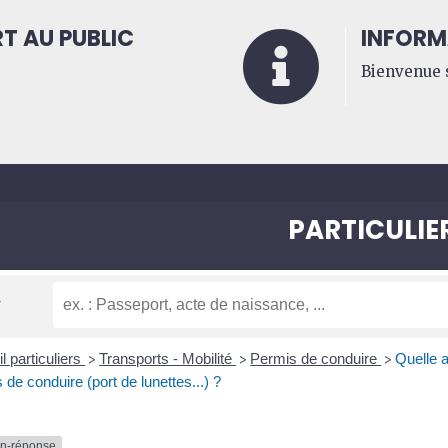
T AU PUBLIC
INFORM

Bienvenue s
PARTICULIE
l particuliers
Transports - Mobilité
Permis de conduire
Quelle 
>
>
>
 de conduire (port de lunettes...) ?
on-réponse