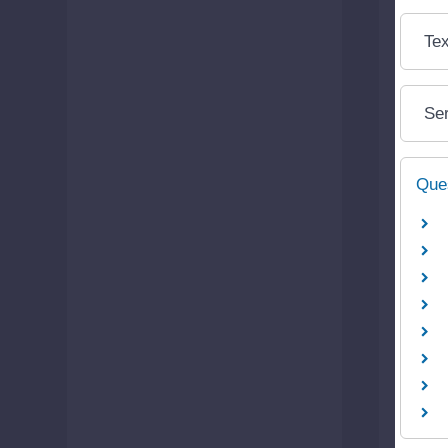
Tex
Ser
Que