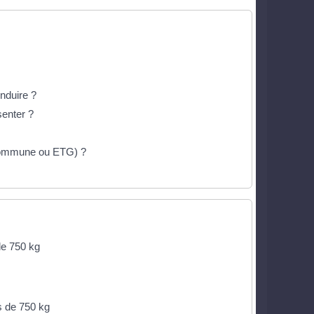
nduire ?
senter ?
 commune ou ETG) ?
de 750 kg
s de 750 kg