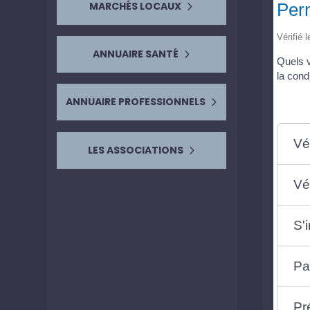
Perm
MARCHÉS LOCAUX
Vérifié 
ANNUAIRE SANTÉ
Quels v
la cond
ANNUAIRE PROFESSIONNELS
Vé
LES ASSOCIATIONS
Vé
S'
Pa
Pr