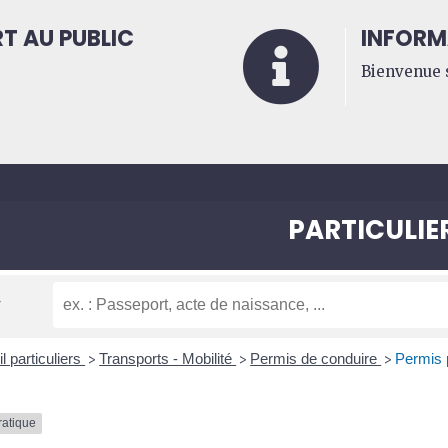
T AU PUBLIC
INFORM

Bienvenue s
PARTICULIE
l particuliers
Transports - Mobilité
Permis de conduire
Permis p
>
>
>
ratique