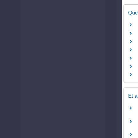
Que
Et a