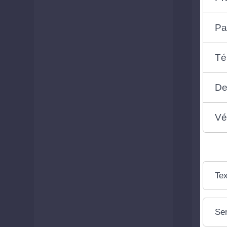
Pa
Té
De
Vé
Tex
Ser