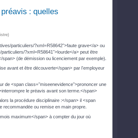
réavis : quelles
istre)
atives/particuliers/?xml=R58642">faute grave</a> ou
s/particuliers/?xml=R58641">lourde</a> peut être
/span> (de démission ou licenciement par exemple).
se avant et être découverte</span> par l'employeur
oyeur de <span class="miseenevidence">prononcer une
>interrompre le préavis avant son terme.</span>
rs la procédure disciplinaire :</span> il <span
tre recommandée ou remise en main propre.
>2 mois maximum</span> à compter du jour où