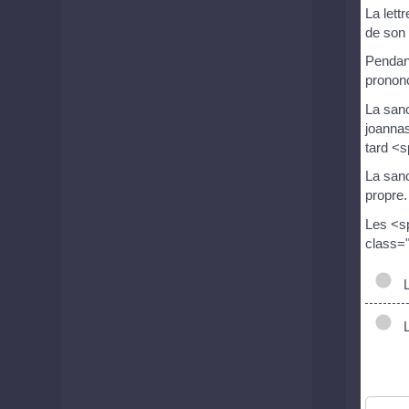
La lett
de son 
Pendant
prononc
La sanc
joannas
tard <
La sanc
propre.
Les <sp
class="
Le
Le