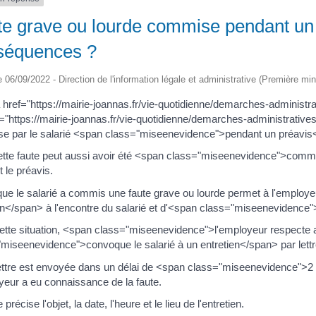
e grave ou lourde commise pendant un p
séquences ?
le 06/09/2022 - Direction de l'information légale et administrative (Première min
href="https://mairie-joannas.fr/vie-quotidienne/demarches-administr
="https://mairie-joannas.fr/vie-quotidienne/demarches-administrative
e par le salarié <span class="miseenevidence">pendant un préavis<
tte faute peut aussi avoir été <span class="miseenevidence">commi
 le préavis.
 que le salarié a commis une faute grave ou lourde permet à l'empl
n</span> à l'encontre du salarié et d'<span class="miseenevidence"
tte situation, <span class="miseenevidence">l'employeur respecte alo
miseenevidence">convoque le salarié à un entretien</span> par let
lettre est envoyée dans un délai de <span class="miseenevidence"
yeur a eu connaissance de la faute.
e précise l'objet, la date, l'heure et le lieu de l'entretien.