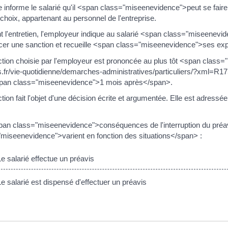
re informe le salarié qu'il <span class="miseenevidence">peut se fair
choix, appartenant au personnel de l'entreprise.
 l'entretien, l'employeur indique au salarié <span class="miseenevid
er une sanction et recueille <span class="miseenevidence">ses exp
tion choisie par l'employeur est prononcée au plus tôt <span class=
.fr/vie-quotidienne/demarches-administratives/particuliers/?xml=R175
span class="miseenevidence">1 mois après</span>.
tion fait l'objet d'une décision écrite et argumentée. Elle est adres
an class="miseenevidence">conséquences de l'interruption du préav
miseenevidence">varient en fonction des situations</span> :
 salarié effectue un préavis
 salarié est dispensé d'effectuer un préavis