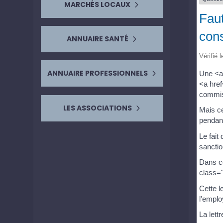
MARCHÉS LOCAUX
Faut
con
ANNUAIRE SANTÉ
Vérifié 
ANNUAIRE PROFESSIONNELS
Une <a 
<a href
commis
LES ASSOCIATIONS
Mais ce
pendant
Le fait
sanctio
Dans ce
class="
Cette 
l'emplo
La lettr