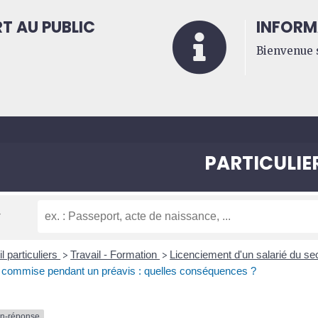
T AU PUBLIC
INFORM

Bienvenue s
PARTICULIE
l particuliers
Travail - Formation
Licenciement d'un salarié du se
>
>
 commise pendant un préavis : quelles conséquences ?
on-réponse