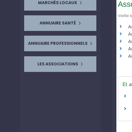
Asso
MARCHÉS LOCAUX
Vérifié 
ANNUAIRE SANTÉ
A
As
A
ANNUAIRE PROFESSIONNELS
As
As
LES ASSOCIATIONS
Et a