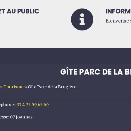
T AU PUBLIC
INFORM

Bienvenue s
GÎTE PARC DE LA 
»
Tourisme
»
Gîte Parc de la Brugière
éphone
:
+33 4 75 59 65 69
esse
:
07 Joannas