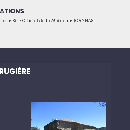
ATIONS
ur le Site Officiel de la Mairie de JOANNAS
BRUGIÈRE