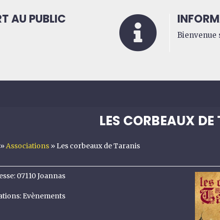
T AU PUBLIC
INFORM

Bienvenue s
LES CORBEAUX DE
»
Associations
»
Les corbeaux de Taranis
esse
:
07110 Joannas
ations
:
Evènements