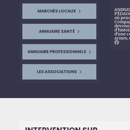
ANIMAT
MARCHÉS LOCAUX
PÉDAGOG
où pend
Compag
devenus
d'histoi
ANNUAIRE SANTÉ
d'une c
armes, 
ANNUAIRE PROFESSIONNELS
LES ASSOCIATIONS