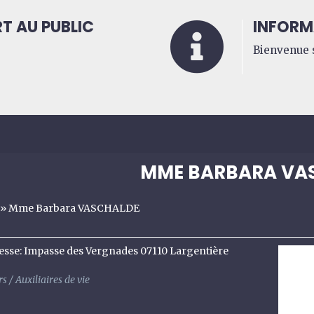
T AU PUBLIC
INFORM

Bienvenue s
MME BARBARA VA
»
Mme Barbara VASCHALDE
esse
:
Impasse des Vergnades 07110 Largentière
s / Auxiliaires de vie