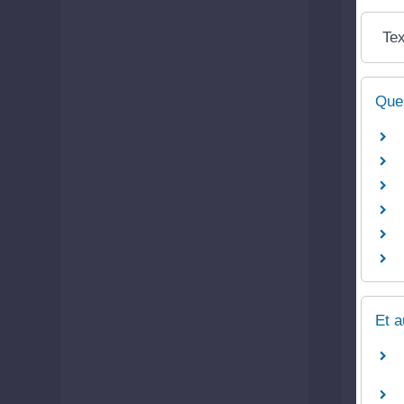
Tex
Que
Et a