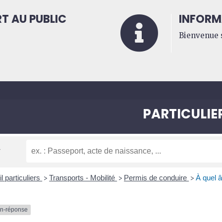
T AU PUBLIC
INFORM

Bienvenue s
PARTICULIE
l particuliers
Transports - Mobilité
Permis de conduire
À quel 
>
>
>
on-réponse